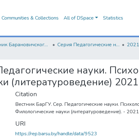
Communities & Collections
All of DSpace
Statistics
Вестник Барановичского государственного университета
Серия Педагогические науки. Психологические науки. Филологические науки (литературоведение)
2021
 Педагогические науки. Психо
и (литературоведение) 2021
Citation
Вестник БарГУ. Сер. Педагогические науки. Психол
Филологические науки (литературоведение). - 2021. -
URI
https://rep.barsu.by/handle/data/9523