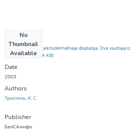
No
Files
Thumbnail
Angidroticheskaja jektodermal'naja displazija. Dva sluchaja iz
Available
praktiki.pdf
(802.14 KB)
Date
2003
Authors
Тристень, К. С.
Publisher
БелСАинфо