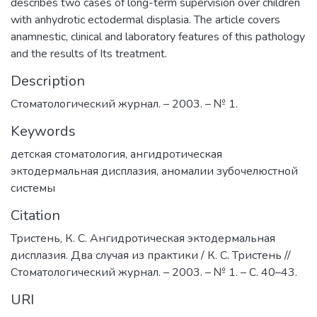
describes two cases of long-term supervision over children
with anhydrotic ectodermal displasia. The article covers
anamnestic, clinical and laboratory features of this pathology
and the results of Its treatment.
Description
Стоматологический журнал. – 2003. – № 1.
Keywords
детская стоматология
,
ангидротическая
эктодермальная дисплазия
,
аномалии зубочелюстной
системы
Citation
Тристень, К. С. Ангидротическая эктодермальная
дисплазия. Два случая из практики / К. С. Тристень //
Стоматологический журнал. – 2003. – № 1. – С. 40–43.
URI