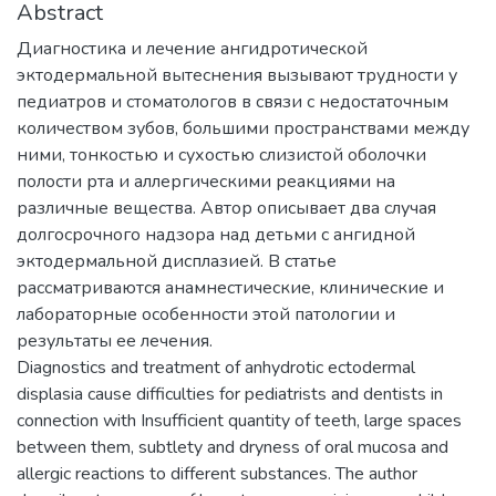
Abstract
Диагностика и лечение ангидротической
эктодермальной вытеснения вызывают трудности у
педиатров и стоматологов в связи с недостаточным
количеством зубов, большими пространствами между
ними, тонкостью и сухостью слизистой оболочки
полости рта и аллергическими реакциями на
различные вещества. Автор описывает два случая
долгосрочного надзора над детьми с ангидной
эктодермальной дисплазией. В статье
рассматриваются анамнестические, клинические и
лабораторные особенности этой патологии и
результаты ее лечения.
Diagnostics and treatment of anhydrotic ectodermal
displasia cause difficulties for pediatrists and dentists in
connection with Insufficient quantity of teeth, large spaces
between them, subtlety and dryness of oral mucosa and
allergic reactions to different substances. The author