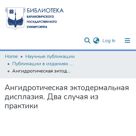
(current)
Log In
Communities & Collections
Home
Научные публикации
Публикации в изданиях Республики Беларусь
All of DSpace
Ангидротическая эктодермальная дисплазия. Два случая из практики
Statistics
Ангидротическая эктодермальная
дисплазия. Два случая из
практики