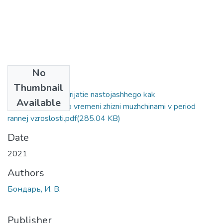
No
Files
Thumbnail
Subektivnoe vosprijatie nastojashhego kak
Available
psihologicheskogo vremeni zhizni muzhchinami v period
rannej vzroslosti.pdf
(285.04 KB)
Date
2021
Authors
Бондарь, И. В.
Publisher