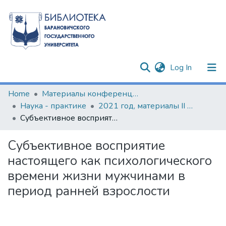
(current)
Log In
Communities & Collections
Home
Материалы конференций и семинаров
Наука - практике
2021 год, материалы II Международной научно-практической конференции
All of DSpace
Субъективное восприятие настоящего как психологического времени жизни мужчинами в период ранней взрослости
Statistics
Субъективное восприятие
настоящего как психологического
времени жизни мужчинами в
период ранней взрослости