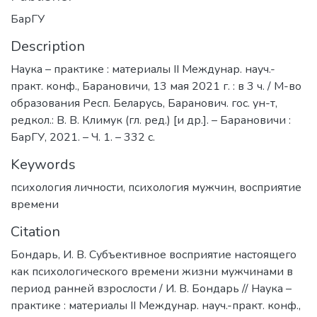
БарГУ
Description
Наука – практике : материалы II Междунар. науч.-
практ. конф., Барановичи, 13 мая 2021 г. : в 3 ч. / М-во
образования Респ. Беларусь, Баранович. гос. ун-т,
редкол.: В. В. Климук (гл. ред.) [и др.]. – Барановичи :
БарГУ, 2021. – Ч. 1. – 332 с.
Keywords
психология личности
,
психология мужчин
,
восприятие
времени
Citation
Бондарь, И. В. Субъективное восприятие настоящего
как психологического времени жизни мужчинами в
период ранней взрослости / И. В. Бондарь // Наука –
практике : материалы II Междунар. науч.-практ. конф.,