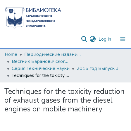
(current)
Log In
Communities & Collections
Home
Периодические издания БарГУ
Вестник Барановичского государственного университета
All of DSpace
Серия Технические науки
2015 год Выпуск 3.
Techniques for the toxicity reduction of exhaust gases from the diesel engines on mobile machinery
Statistics
Techniques for the toxicity reduction
of exhaust gases from the diesel
engines on mobile machinery