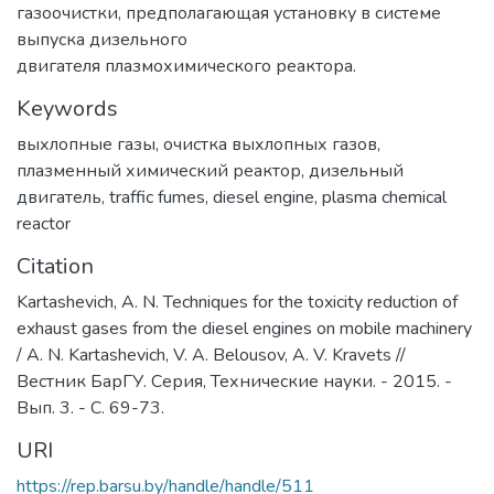
газоочистки, предполагающая установку в системе
выпуска дизельного
двигателя плазмохимического реактора.
Keywords
выхлопные газы
,
очистка выхлопных газов
,
плазменный химический реактор
,
дизельный
двигатель
,
traffic fumes
,
diesel engine
,
plasma chemical
reactor
Citation
Kartashevich, A. N. Techniques for the toxicity reduction of
exhaust gases from the diesel engines on mobile machinery
/ A. N. Kartashevich, V. A. Belousov, A. V. Kravets //
Вестник БарГУ. Серия, Технические науки. - 2015. -
Вып. 3. - С. 69-73.
URI
https://rep.barsu.by/handle/handle/511