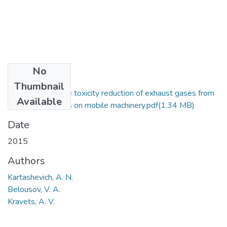
No
Files
Thumbnail
Techniques for the toxicity reduction of exhaust gases from
Available
the diesel engines on mobile machinery.pdf
(1.34 MB)
Date
2015
Authors
Kartashevich, A. N.
Belousov, V. A.
Kravets, A. V.