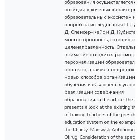
образования осуществляется с
позиции ключевых характерис
образовательных экосистем (с
опорой на исследования П. Лук
Д. Спенсер-Кейс и Д. Кубиста):
многосторонность, сотворчество
целенаправленность. Отдельно
внимание отводится рассмотр
персонализации образователь
процесса, а также внедрению
новых способов организации
обучения как ключевых услови
реализации содержания
образования. In the article, the au
presents a look at the existing sy
of training teachers of the prescho
education system on the example 
the Khanty-Mansiysk Autonomous
Okrug. Consideration of the specifi