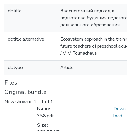
dc.title
Экосистемный подход в
подготовке будущих педагогов
дошкольного образования
dc.title.alternative
Ecosystem approach in the training
future teachers of preschool educa
/ V. V. Tolmacheva
dc.type
Article
Files
Original bundle
Now showing
1 - 1 of 1
Name:
Down
358.pdf
load
Size: