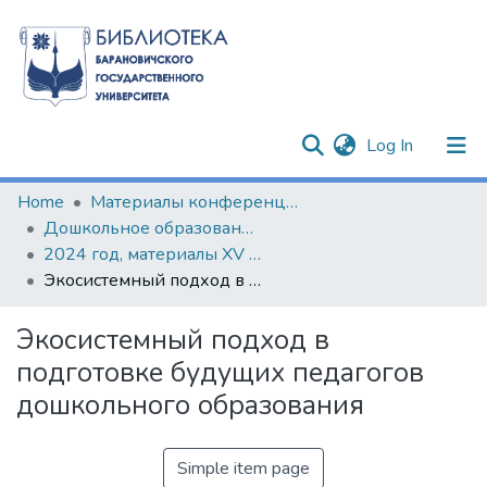
(current)
Log In
Communities & Collections
Home
Материалы конференций и семинаров
Дошкольное образование: опыт, проблемы, перспективы
All of DSpace
2024 год, материалы XV Международного научно-практического семинара
Экосистемный подход в подготовке будущих педагогов дошкольного образования
Statistics
Экосистемный подход в
подготовке будущих педагогов
дошкольного образования
Simple item page