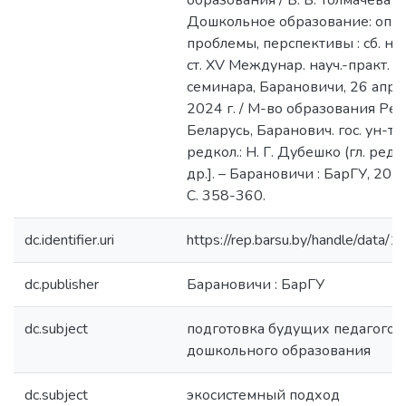
образования / В. В. Толмачёва //
Дошкольное образование: опыт
проблемы, перспективы : сб. нау
ст. XV Междунар. науч.-практ.
семинара, Барановичи, 26 апр.
2024 г. / М-во образования Рес
Беларусь, Баранович. гос. ун-т ;
редкол.: Н. Г. Дубешко (гл. ред.)
др.]. – Барановичи : БарГУ, 2024
С. 358-360.
dc.identifier.uri
https://rep.barsu.by/handle/data/
dc.publisher
Барановичи : БарГУ
dc.subject
подготовка будущих педагогов
дошкольного образования
dc.subject
экосистемный подход