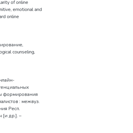
rity of online
nitive, emotional and
ard online
тирование
,
ogical counseling
,
нлайн-
отенциальных
емы формирования
листов : межвуз.
ния Респ.
 [и др.]. –