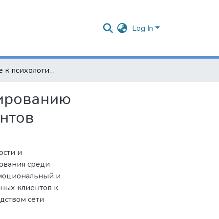
Log In
Отношение к психологическому онлайн-консультированию посредством сети интернет у потенциальных клиентов
тированию
ентов
ости и
рования среди
эмоциональный и
ных клиентов к
дством сети