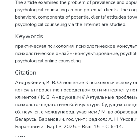
The article examines the problem of prevalence and popula
psychological counseling among potential clients. The cog
behavioral components of potential clients' attitudes tow
psychological counseling via the Internet are studied.
Keywords
практическая психология
,
психологическое консуль
психологическое онлайн-консультирование
,
psychol
psychological online counseling
Citation
Андрукевич, К. В. Отношение к психологическому о
консультированию посредством сети интернет у п
клиентов / К. В. Андрукевич // Актуальные пробл
психолого-педагогической культуры будущих специа
сб. науч. ст. с международ. участием / М-во образова
Беларусь, Баранович. гос. ун-т ; редкол.: А. Н. Унсович
Барановичи : БарГУ, 2025. – Вып. 15. – С. 6-14.