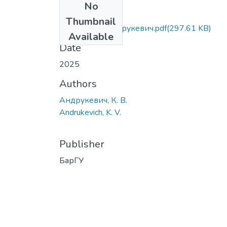
No
Files
Thumbnail
с. 6-14 К. В. Андрукевич.pdf
(297.61 KB)
Available
Date
2025
Authors
Андрукевич, К. В.
Andrukevich, K. V.
Publisher
БарГУ