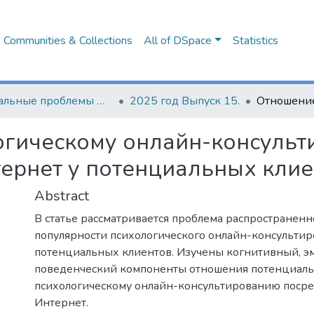
Communities & Collections
All of DSpace
Statistics
Актуальные проблемы формирования психолого-педагогической культуры будущих специалистов
2025 год Выпуск 15.
огическому онлайн-консуль
тернет у потенциальных кли
Abstract
В статье рассматривается проблема распространенн
популярности психологического онлайн-консульти
потенциальных клиентов. Изучены когнитивный, 
поведенческий компоненты отношения потенциаль
психологическому онлайн-консультированию посре
Интернет.