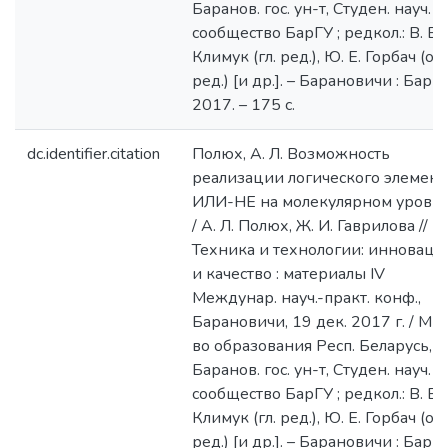
Баранов. гос. ун-т, Студен. науч.
сообщество БарГУ ; редкол.: В. В.
Климук (гл. ред.), Ю. Е. Горбач (отв
ред.) [и др.]. – Барановичи : БарГУ
2017. – 175 с.
dc.identifier.citation
Полюх, А. Л. Возможность
реализации логического элемент
ИЛИ-НЕ на молекулярном уровн
/ А. Л. Полюх, Ж. И. Гаврилова //
Техника и технологии: инноваци
и качество : материалы IV
Междунар. науч.-практ. конф.,
Барановичи, 19 дек. 2017 г. / М-
во образования Респ. Беларусь,
Баранов. гос. ун-т, Студен. науч.
сообщество БарГУ ; редкол.: В. В.
Климук (гл. ред.), Ю. Е. Горбач (отв
ред.) [и др.]. – Барановичи : БарГУ