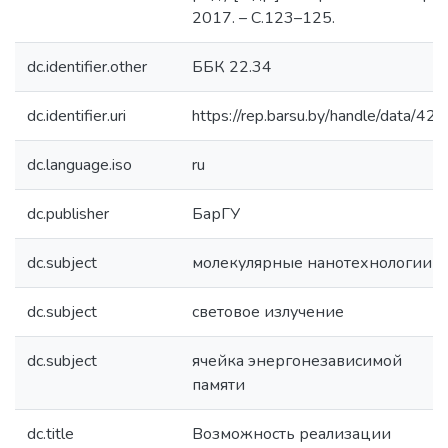
2017. – С.123–125.
dc.identifier.other
ББК 22.34
dc.identifier.uri
https://rep.barsu.by/handle/data/42
dc.language.iso
ru
dc.publisher
БарГУ
dc.subject
молекулярные нанотехнологии
dc.subject
световое излучение
dc.subject
ячейка энергонезависимой
памяти
dc.title
Возможность реализации