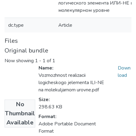
логического элемента ИЛИ-НЕ на
молекулярном уровне
dc.type
Article
Files
Original bundle
Now showing
1 - 1 of 1
Name:
Down
Vozmozhnost realizacii
load
logicheskogo jelementa ILI-NE
na molekuljarnom urovne.pdf
Size:
No
298.63 KB
Thumbnail
Format:
Available
Adobe Portable Document
Format