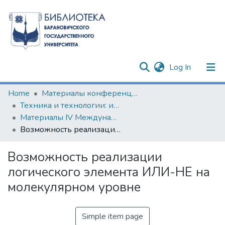
(current)
Log In
Communities & Collections
Home
Материалы конференций и семинаров
Техника и технологии: инновации и качество
All of DSpace
Материалы IV Международной научно-практической конференции, 19 декабря 2017 г.
Возможность реализации логического элемента ИЛИ-НЕ на молекулярном уровне
Statistics
Возможность реализации
логического элемента ИЛИ-НЕ на
молекулярном уровне
Simple item page