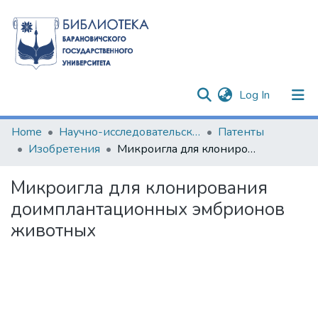
(current)
Log In
Communities & Collections
Home
Научно-исследовательские разработки
Патенты
Изобретения
Микроигла для клонирования доимплантационных эмбрионов животных
All of DSpace
Микроигла для клонирования
Statistics
доимплантационных эмбрионов
животных