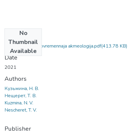
No
Files
Thumbnail
A. T. Rostunov i sovremennaja akmeologija.pdf
(413.78 KB)
Available
Date
2021
Authors
Кузьмина, Н. В.
Нещерет, Т. В.
Kuzmina, N. V.
Nescheret, T. V.
Publisher