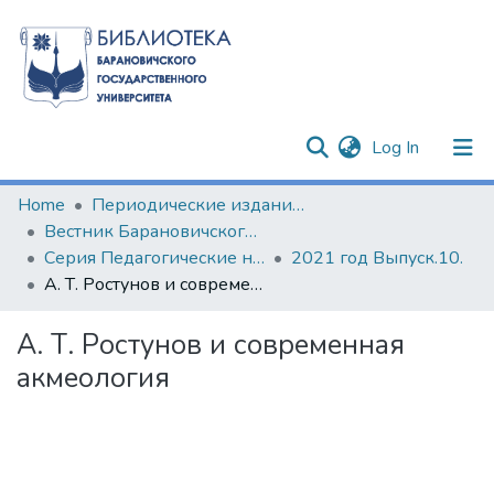
(current)
Log In
Communities & Collections
Home
Периодические издания БарГУ
Вестник Барановичского государственного университета
All of DSpace
Серия Педагогические науки. Психологические науки. Филологические науки (литературоведение)
2021 год Выпуск.10.
А. Т. Ростунов и современная акмеология
Statistics
А. Т. Ростунов и современная
акмеология