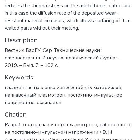
reduces the thermal stress on the article to be coated, and
in this case the diffusion rate of the deposited wear-
resistant material increases, which allows surfacing of thin-
walled parts without their melting.
Description
Вестник БарГУ. Сер. Технические науки :
ежеквартальный научно-практический журнал. –
2019. – Вып. 7. – 102 с.
Keywords
плазменная наплавка износостойких материалов
,
наплавочный плазмотрон
,
постоянно-импульсное
напряжение
,
plasmatron
Citation
Разработка наплавочного плазмотрона, работающего
на постоянно-импульсном напряжении / В. Н.
Алехнович [и др.] // Вестник БарГУ. Сер. Технические