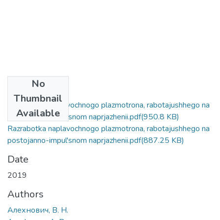
No
Files
Thumbnail
Razrabotka naplavochnogo plazmotrona, rabotajushhego na
Available
postojanno-impul'snom naprjazhenii.pdf
(950.8 KB)
Razrabotka naplavochnogo plazmotrona, rabotajushhego na
postojanno-impul'snom naprjazhenii.pdf
(887.25 KB)
Date
2019
Authors
Алехнович, В. Н.