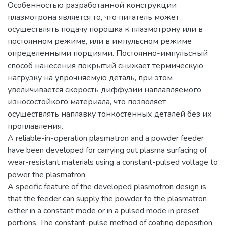
Особенностью разработанной конструкции
плазмотрона является то, что питатель может
осуществлять подачу порошка к плазмотрону или в
постоянном режиме, или в импульсном режиме
определенными порциями. Постоянно-импульсный
способ нанесения покрытий снижает термическую
нагрузку на упрочняемую деталь, при этом
увеличивается скорость диффузии наплавляемого
износостойкого материала, что позволяет
осуществлять наплавку тонкостенных деталей без их
проплавления.
A reliable-in-operation plasmatron and a powder feeder
have been developed for carrying out plasma surfacing of
wear-resistant materials using a constant-pulsed voltage to
power the plasmatron.
A specific feature of the developed plasmotron design is
that the feeder can supply the powder to the plasmatron
either in a constant mode or in a pulsed mode in preset
portions. The constant-pulse method of coating deposition