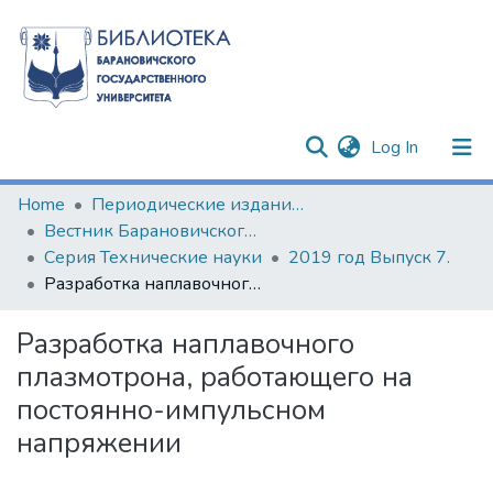
(current)
Log In
Communities & Collections
Home
Периодические издания БарГУ
Вестник Барановичского государственного университета
All of DSpace
Серия Технические науки
2019 год Выпуск 7.
Разработка наплавочного плазмотрона, работающего на постоянно-импульсном напряжении
Statistics
Разработка наплавочного
плазмотрона, работающего на
постоянно-импульсном
напряжении