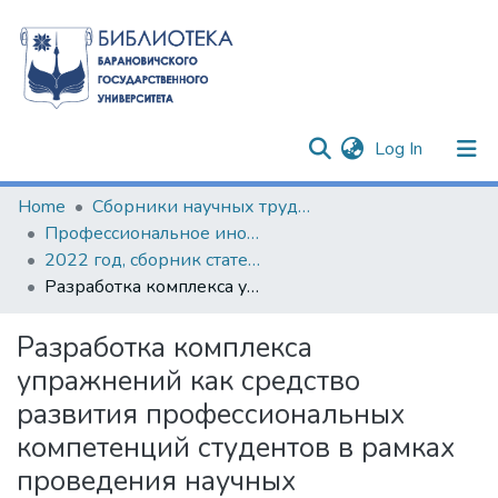
(current)
Log In
Communities & Collections
Home
Сборники научных трудов
Профессиональное иноязычное образование в контексте инноваций XXI века
All of DSpace
2022 год, сборник статей по результатам II Научно-практического семинара с международным участием
Разработка комплекса упражнений как средство развития профессиональных компетенций студентов в рамках проведения научных исследований (на примере комплекса для формирования речевых лексических навыков обучающихся)
Statistics
Разработка комплекса
упражнений как средство
развития профессиональных
компетенций студентов в рамках
проведения научных