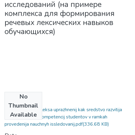
исследований (на примере
комплекса для формирования
речевых лексических навыков
обучающихся)
No
Files
Thumbnail
Razrabotka kompleksa uprazhnenij kak sredstvo razvitija
Available
professional'nyh kompetencij studentov v ramkah
provedenija nauchnyh issledovanij.pdf
(336.68 KB)