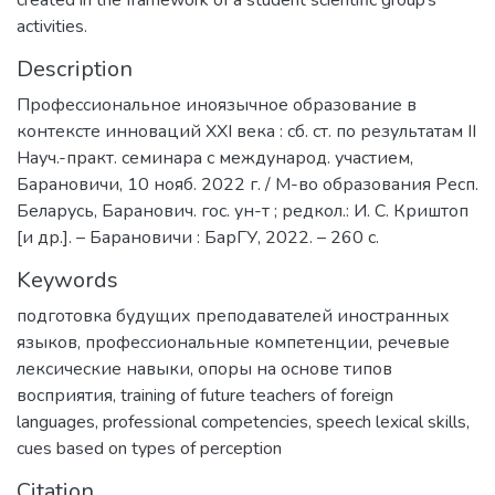
activities.
Description
Профессиональное иноязычное образование в
контексте инноваций XXI века : сб. ст. по результатам II
Науч.-практ. семинара с международ. участием,
Барановичи, 10 нояб. 2022 г. / М-во образования Респ.
Беларусь, Баранович. гос. ун-т ; редкол.: И. С. Криштоп
[и др.]. – Барановичи : БарГУ, 2022. – 260 с.
Keywords
подготовка будущих преподавателей иностранных
языков
,
профессиональные компетенции
,
речевые
лексические навыки
,
опоры на основе типов
восприятия
,
training of future teachers of foreign
languages
,
professional competencies
,
speech lexical skills
,
cues based on types of perception
Citation