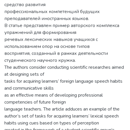
средство развития
профессиональных компетенций будущих
преподавателей иностранных языков.
В статье представлен пример авторского комплекса
упражнений для формирования
речевых лексических навыков учащихся с
использованием опор на основе типов
восприятия, созданный в рамках деятельности
студенческого научного кружка.
The authors consider conducting scientific researches aimed
at designing sets of
tasks for acquiring learners’ foreign language speech habits
and communicative skills
as an effective means of developing professional
competencies of future foreign
language teachers. The article adduces an example of the
author’s set of tasks for acquiring learners’ lexical speech
habits using cues based on types of perception
created in the framework of a student scientific group’s