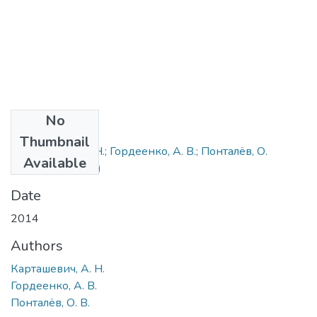
No
Files
Thumbnail
Карташевич, А. Н.; Гордеенко, А. В.; Понталёв, О.
Available
В..pdf
(227.38 KB)
Date
2014
Authors
Карташевич, А. Н.
Гордеенко, А. В.
Понталёв, О. В.