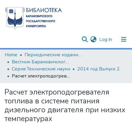
(current)
Log In
Communities & Collections
Home
Периодические издания БарГУ
Вестник Барановичского государственного университета
All of DSpace
Серия Технические науки
2014 год Выпуск 2.
Расчет электроподогревателя топлива в системе питания дизельного двигателя при низких температурах
Statistics
Расчет электроподогревателя
топлива в системе питания
дизельного двигателя при низких
температурах