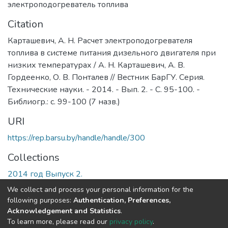
электроподогреватель топлива
Citation
Карташевич, А. Н. Расчет электроподогревателя
топлива в системе питания дизельного двигателя при
низких температурах / А. Н. Карташевич, А. В.
Гордеенко, О. В. Понталев // Вестник БарГУ. Серия.
Технические науки. - 2014. - Вып. 2. - С. 95-100. -
Библиогр.: с. 99-100 (7 назв.)
URI
https://rep.barsu.by/handle/handle/300
Collections
2014 год Выпуск 2.
We collect and process your personal information for the
Full item page
following purposes:
Authentication, Preferences,
Acknowledgement and Statistics
.
To learn more, please read our
privacy policy
.