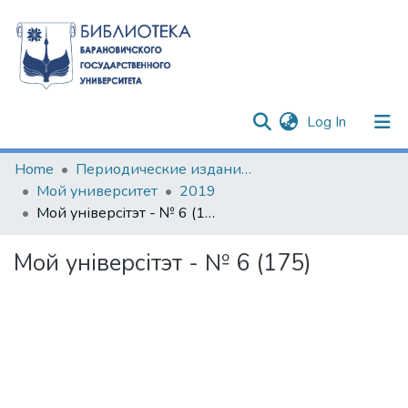
(current)
Log In
Communities & Collections
Home
Периодические издания БарГУ
Мой университет
2019
All of DSpace
Мой універсітэт - № 6 (175)
Statistics
Мой універсітэт - № 6 (175)