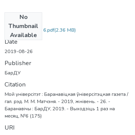
No
Files
Thumbnail
Moj universitet № 6.pdf
(2.36 MB)
Available
Date
2019-08-26
Publisher
БарДУ
Citation
Мой універсітэт : Баранавіцкая ўніверсітэцкая газета /
гал. рэд. М. М. Матчэня. - 2019, жнівень. - 26. -
Баранавічы : БарДУ, 2019. - Выходзіць 1 раз на
месяц, №6 (175)
URI