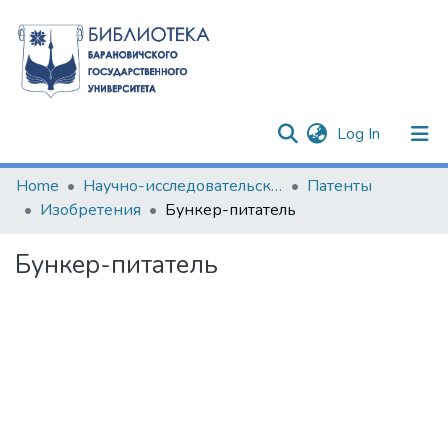
(current)
Log In
Communities & Collections
Home
Научно-исследовательские разработки
Патенты
Изобретения
Бункер-питатель
All of DSpace
Бункер-питатель
Statistics