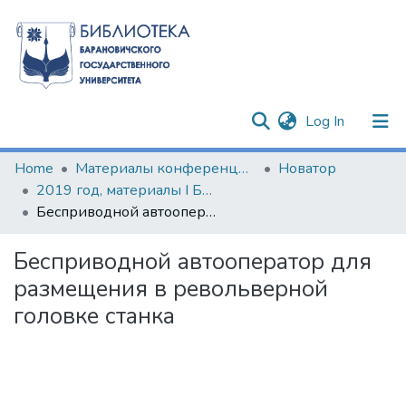
(current)
Log In
Communities & Collections
Home
Материалы конференций и семинаров
Новатор
2019 год, материалы I Барановичского научно-образовательного форума
All of DSpace
Бесприводной автооператор для размещения в револьверной головке станка
Statistics
Бесприводной автооператор для
размещения в револьверной
головке станка