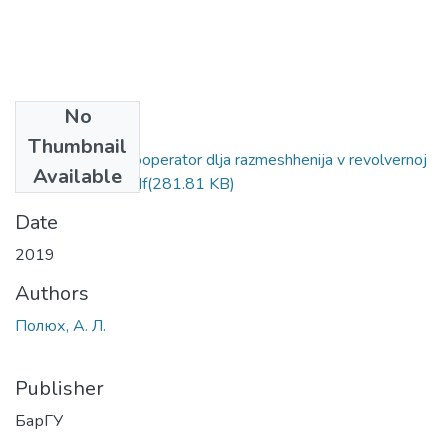
No
Files
Thumbnail
Besprivodnoj avtooperator dlja razmeshhenija v revolvernoj
Available
golovke stanka.pdf
(281.81 KB)
Date
2019
Authors
Полюх, А. Л.
Publisher
БарГУ