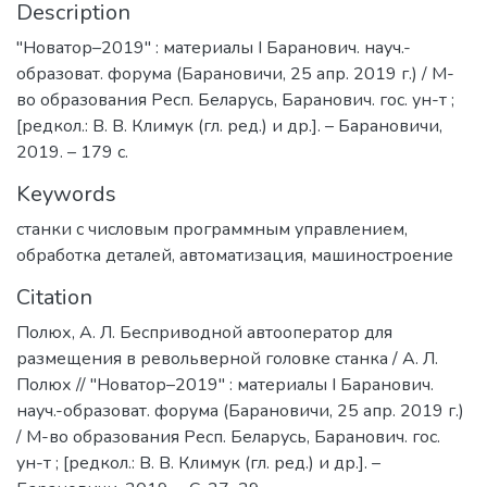
Description
"Новатор–2019" : материалы I Баранович. науч.-
образоват. форума (Барановичи, 25 апр. 2019 г.) / М-
во образования Респ. Беларусь, Баранович. гос. ун-т ;
[редкол.: В. В. Климук (гл. ред.) и др.]. – Барановичи,
2019. – 179 с.
Keywords
станки с числовым программным управлением
,
обработка деталей
,
автоматизация
,
машиностроение
Citation
Полюх, А. Л. Бесприводной автооператор для
размещения в револьверной головке станка / А. Л.
Полюх // "Новатор–2019" : материалы I Баранович.
науч.-образоват. форума (Барановичи, 25 апр. 2019 г.)
/ М-во образования Респ. Беларусь, Баранович. гос.
ун-т ; [редкол.: В. В. Климук (гл. ред.) и др.]. –