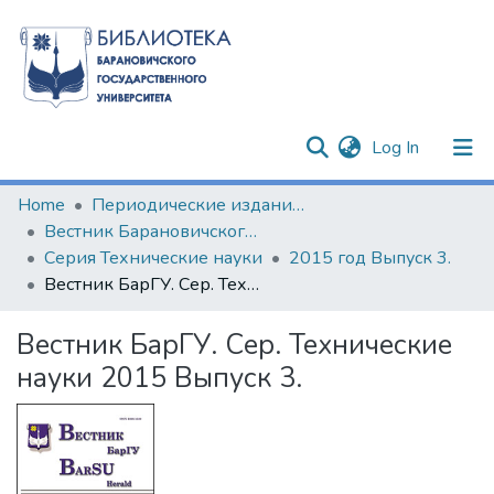
(current)
Log In
Communities & Collections
Home
Периодические издания БарГУ
Вестник Барановичского государственного университета
All of DSpace
Серия Технические науки
2015 год Выпуск 3.
Вестник БарГУ. Сер. Технические науки 2015 Выпуск 3.
Statistics
Вестник БарГУ. Сер. Технические
науки 2015 Выпуск 3.