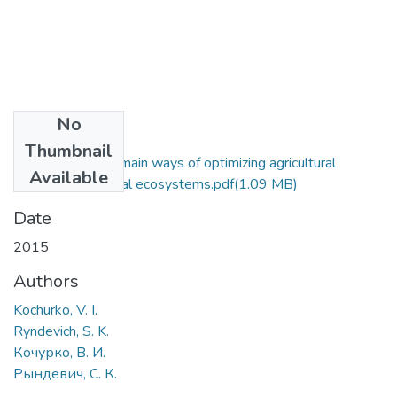
No
Files
Thumbnail
Bioindication and main ways of optimizing agricultural
Available
influence on natural ecosystems.pdf
(1.09 MB)
Date
2015
Authors
Kochurko, V. I.
Ryndevich, S. K.
Кочурко, В. И.
Рындевич, С. К.