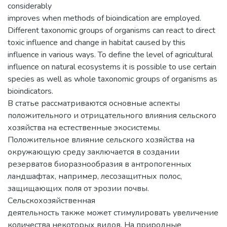
considerably
improves when methods of bioindication are employed.
Different taxonomic groups of organisms can react to direct
toxic influence and change in habitat caused by this
influence in various ways. To define the level of agricultural
influence on natural ecosystems it is possible to use certain
species as well as whole taxonomic groups of organisms as
bioindicators.
В статье рассматриваются основные аспекты
положительного и отрицательного влияния сельского
хозяйства на естественные экосистемы.
Положительное влияние сельского хозяйства на
окружающую среду заключается в создании
резерватов биоразнообразия в антропогенных
ландшафтах, например, лесозащитных полос,
защищающих поля от эрозии почвы.
Сельскохозяйственная
деятельность также может стимулировать увеличение
количества некоторых видов. На природные