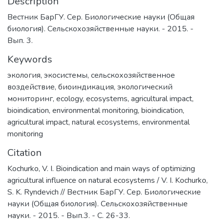
Description
Вестник БарГУ. Сер. Биологические науки (Общая
биология). Сельскохозяйственные науки. - 2015. -
Вып. 3.
Keywords
экология
,
экосистемы
,
сельскохозяйственное
воздействие
,
биоиндикация
,
экологический
мониторинг
,
ecology
,
ecosystems
,
agricultural impact
,
bioindication
,
environmental monitoring
,
bioindication
,
agricultural impact
,
natural ecosystems
,
environmental
monitoring
Citation
Kochurko, V. I. Bioindication and main ways of optimizing
agricultural influence on natural ecosystems / V. I. Kochurko,
S. K. Ryndevich // Вестник БарГУ. Сер. Биологические
науки (Общая биология). Сельскохозяйственные
науки. - 2015. - Вып.3. - С. 26-33.