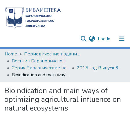
(current)
Log In
Communities & Collections
Home
Периодические издания БарГУ
Вестник Барановичского государственного университета
All of DSpace
Серия Биологические науки (общая биология). Сельскохозяйственные науки (агрономия)
2015 год Выпуск 3.
Bioindication and main ways of optimizing agricultural influence on natural ecosystems
Statistics
Bioindication and main ways of
optimizing agricultural influence on
natural ecosystems