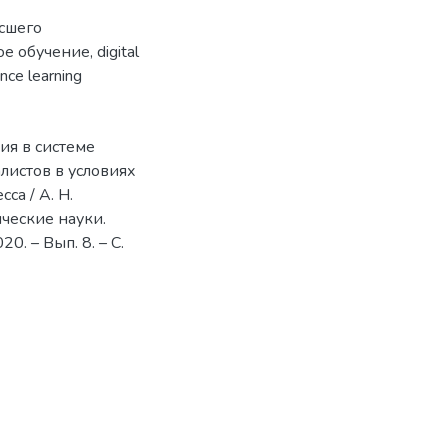
сшего
ое обучение
,
digital
ance learning
ия в системе
листов в условиях
а / А. Н.
ические науки.
. – Вып. 8. – С.