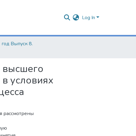
Log In
 год Выпуск 8.
е высшего
 в условиях
цесса
я рассмотрены
ную
инятия