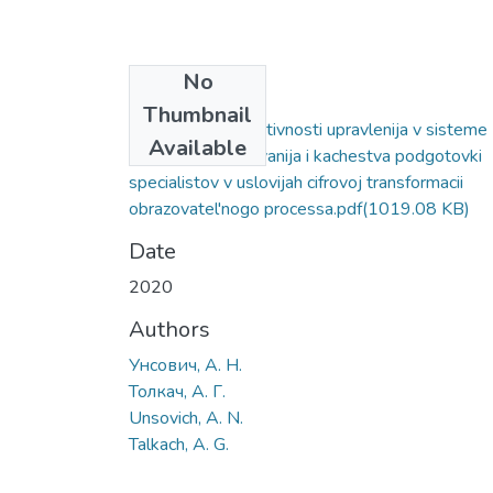
No
Files
Thumbnail
Povyshenie jeffektivnosti upravlenija v sisteme
Available
vysshego obrazovanija i kachestva podgotovki
specialistov v uslovijah cifrovoj transformacii
obrazovatel'nogo processa.pdf
(1019.08 KB)
Date
2020
Authors
Унсович, А. Н.
Толкач, А. Г.
Unsovich, A. N.
Talkach, A. G.