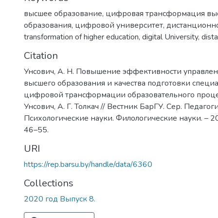
высшее образование
,
цифровая трансформация вы
образования
,
цифровой университет
,
дистанционн
transformation of higher education
,
digital University
,
dist
Citation
Унсович, А. Н. Повышение эффективности управлен
высшего образования и качества подготовки специа
цифровой трансформации образовательного процесс
Унсович, А. Г. Толкач // Вестник БарГУ. Сер. Педагог
Психологические науки. Филологические науки. – 2020
46–55.
URI
https://rep.barsu.by/handle/data/6360
Collections
2020 год Выпуск 8.