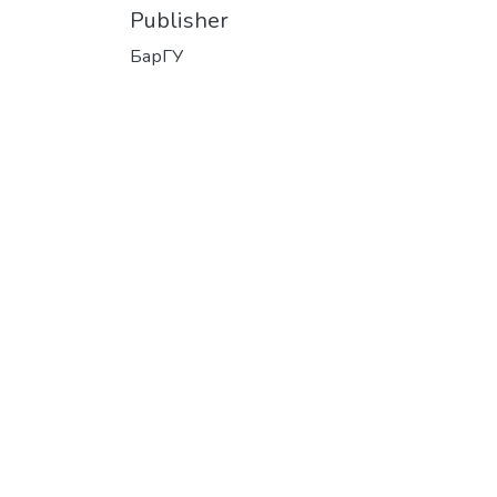
Publisher
БарГУ