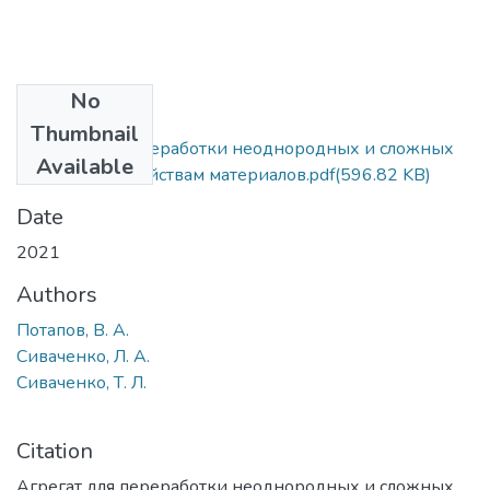
No
Files
Thumbnail
Агрегат для переработки неоднородных и сложных
Available
по составу и свойствам материалов.pdf
(596.82 KB)
Date
2021
Authors
Потапов, В. А.
Сиваченко, Л. А.
Сиваченко, Т. Л.
Citation
Агрегат для переработки неоднородных и сложных