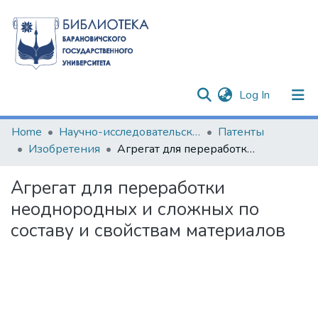
(current)
Log In
Communities & Collections
Home
Научно-исследовательские разработки
Патенты
Изобретения
Агрегат для переработки неоднородных и сложных по составу и свойствам материалов
All of DSpace
Агрегат для переработки
Statistics
неоднородных и сложных по
составу и свойствам материалов