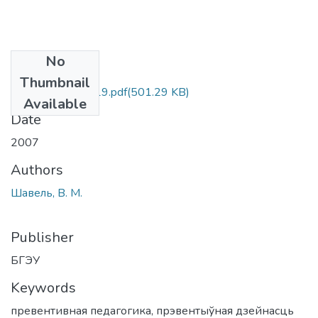
No
Files
Thumbnail
Shavel' V. M. S. 219.pdf
(501.29 KB)
Available
Date
2007
Authors
Шавель, В. М.
Publisher
БГЭУ
Keywords
превентивная педагогика
,
прэвентыўная дзейнасць