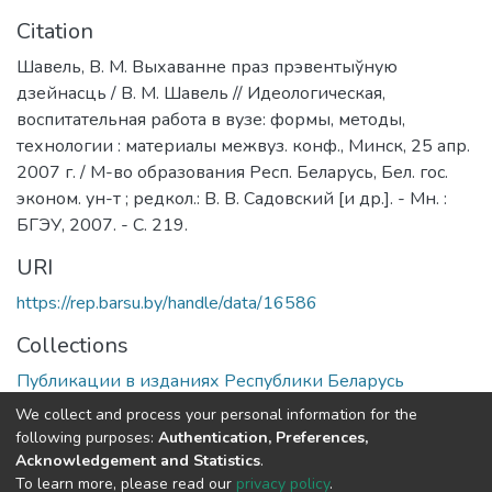
Citation
Шавель, В. М. Выхаванне праз прэвентыўную
дзейнасць / В. М. Шавель // Идеологическая,
воспитательная работа в вузе: формы, методы,
технологии : материалы межвуз. конф., Минск, 25 апр.
2007 г. / М-во образования Респ. Беларусь, Бел. гос.
эконом. ун-т ; редкол.: В. В. Садовский [и др.]. - Мн. :
БГЭУ, 2007. - С. 219.
URI
https://rep.barsu.by/handle/data/16586
Collections
Публикации в изданиях Республики Беларусь
We collect and process your personal information for the
Full item page
following purposes:
Authentication, Preferences,
Acknowledgement and Statistics
.
To learn more, please read our
privacy policy
.