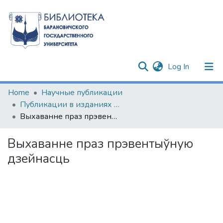
(current)
Log In
Communities & Collections
Home
Научные публикации
Публикации в изданиях Республики Беларусь
All of DSpace
Выхаванне праз прэвентыўную дзейнасць
Statistics
Выхаванне праз прэвентыўную
дзейнасць