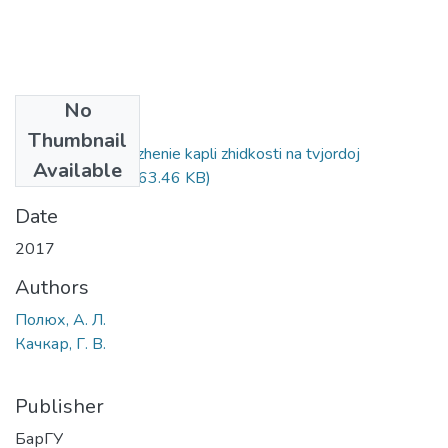
No
Files
Thumbnail
Upravljaemoe dvizhenie kapli zhidkosti na tvjordoj
Available
poverhnosti.pdf
(363.46 KB)
Date
2017
Authors
Полюх, А. Л.
Качкар, Г. В.
Publisher
БарГУ