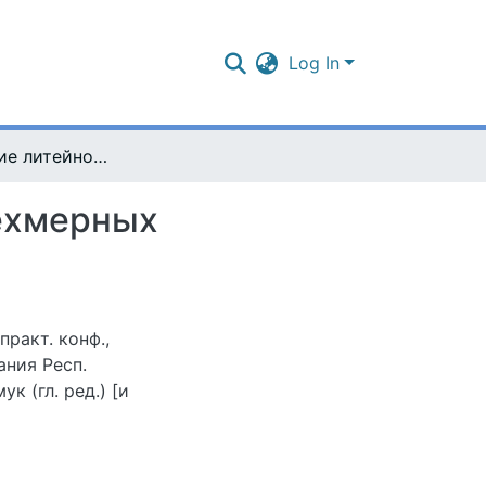
Log In
Изготовление литейной оснастки с помощью трехмерных технологий
рехмерных
практ. конф.,
вания Респ.
ук (гл. ред.) [и