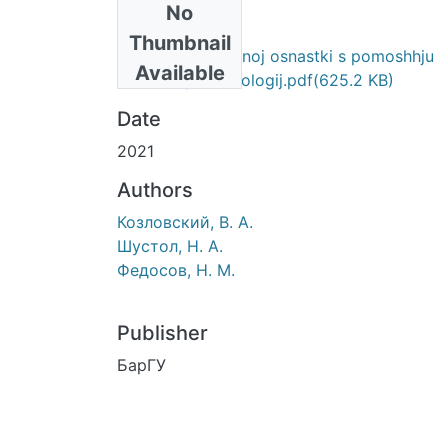
No
Files
Thumbnail
Izgotovlenie litejnoj osnastki s pomoshhju
Available
trehmernyh tehnologij.pdf
(625.2 KB)
Date
2021
Authors
Козловский, В. А.
Шустол, Н. А.
Федосов, Н. М.
Publisher
БарГУ