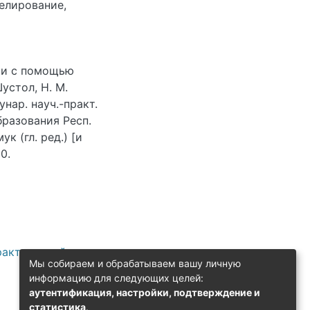
елирование
,
тки с помощью
устол, Н. М.
нар. науч.-практ.
образования Респ.
ук (гл. ред.) [и
0.
рактической
Мы собираем и обрабатываем вашу личную
информацию для следующих целей:
аутентификация, настройки, подтверждение и
статистика
.