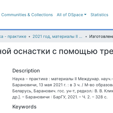
Communities & Collections
All of DSpace
Statistics
а - практике
2021 год, материалы II Международной научно-практической конференции
ной оснастки с помощью т
Description
Наука – практике : материалы II Междунар. науч.-
Барановичи, 13 мая 2021 г. : в 3 ч. / М-во образо
Беларусь, Баранович. гос. ун-т, редкол.: В. В. Клим
др.]. – Барановичи : БарГУ, 2021. – Ч. 2. – 328 с.
Keywords