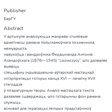
Publisher
БарГУ
Abstract
У артыкуле аналізуюцца жанрава-стылёвыя
адметнасці рамана польскамоўнага пісьменніка,
мемуарыста,
навукоўца і вандроўніка Фердынанда Антонія
Асяндоўскага (1878—1945) “Lisowczycy”, што дазваляе
выявіць
спецыфіку індывідуальна-аўтарскай мастацкай
інтэрпрэтацыі гісторыі канца XVІ — пачатку XVII
стагоддзя
ў літаратурным творы. Аналіз мастацкага тэкста
дазваляе сцвярджаць, што гістарычны фон рамана
служыць
асновай для гераізацыі лепшых прадстаўнікоў