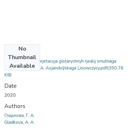
No
Files
Thumbnail
Mastackaja іntjerprjetacyja gіstarychnyh rjealіj smutnaga
Available
chasu ў ramane F. A. Asjandoўskaga Lisowczycy.pdf
(390.76
KB)
Date
2020
Authors
Гладкова, Г. А.
Gladkova, A. A