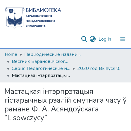
(current)
Log In
Communities & Collections
Home
Периодические издания БарГУ
Вестник Барановичского государственного университета
All of DSpace
Серия Педагогические науки. Психологические науки. Филологические науки (литературоведение)
2020 год Выпуск 8.
Мастацкая інтэрпрэтацыя гістарычных рэалій смутнага часу ў рамане Ф. А. Асяндоўскага “Lisowczycy”
Statistics
Мастацкая інтэрпрэтацыя
гістарычных рэалій смутнага часу ў
рамане Ф. А. Асяндоўскага
“Lisowczycy”