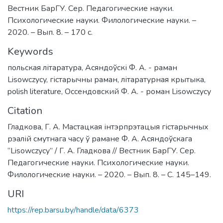
Вестник БарГУ. Сер. Педагогические науки.
Психологические науки. Филологические науки. –
2020. – Вып. 8. – 170 с.
Keywords
польская літаратура
,
Асяндоўскі Ф. А. - раман
Lisowczycy
,
гістарычны раман
,
літаратурная крытыка
,
polish literature
,
Оссендовский Ф. А. - роман Lisowczycy
Citation
Гладкова, Г. А. Мастацкая інтэрпрэтацыя гістарычных
рэалій смутнага часу ў рамане Ф. А. Асяндоўскага
“Lisowczycy” / Г. А. Гладкова // Вестник БарГУ. Сер.
Педагогические науки. Психологические науки.
Филологические науки. – 2020. – Вып. 8. – С. 145–149.
URI
https://rep.barsu.by/handle/data/6373