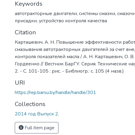
Keywords
автотракторные двигатели
,
системы смазки
,
смазочн
присадки
,
устройство контроля качества
Citation
Карташевич, А. Н. Повышение эффективности рабо
смазывания автотракторных двигателей за счет вн
контроля показателей масла / А. Н. Карташевич, О. В.
Гордеенко // Вестник БарГУ. Серия. Технические нау
2. - С. 101-105 : рис. - Библиогр.: с. 105 (4 назв.)
URI
https://rep.barsu.by/handle/handle/301
Collections
2014 год Выпуск 2.
Full item page