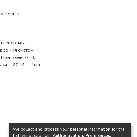
ое масло
,
ты системы
едрения систем
 Понталев, А. В.
ки. - 2014. - Вып.
We collect and process your personal information for the
following purposes:
Authentication, Preferences,