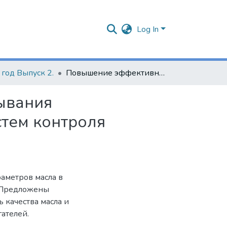
Log In
год Выпуск 2.
Повышение эффективности работы системы смазывания автотракторных двигателей за счет внедрения систем контроля показателей масла
ывания
стем контроля
аметров масла в
. Предложены
 качества масла и
ателей.