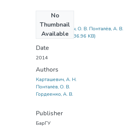
No
Files
Thumbnail
А. Н. Карташевич, О. В. Понталёв, А. В.
Available
Гордеенко.pdf
(236.96 KB)
Date
2014
Authors
Карташевич, А. Н.
Понталёв, О. В.
Гордеенко, А. В.
Publisher
БарГУ