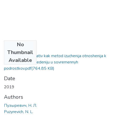
No
Files
Thumbnail
Podrostkovyj narrativ kak metod izuchenija otnoshenija k
Available
riskovannomu povedeniju u sovremennyh
podrostkov.pdf
(764.85 KB)
Date
2019
Authors
Пузыревич, Н. Л.
Puzyrevich, N. L.