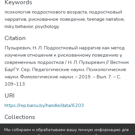
Keywords
психология подросткового возраста
,
подростковый
нарратив
,
рискованное поведение
,
teenage narrative
,
risky behavior
,
psychology
Citation
Пузыревич, Н. Л. Подростковый нарратив как метод
изучения отношения к рискованному поведению у
современных подростков / Н. Л. Пузыревич // Вестник
БарГУ. Сер. Педагогические науки. Психологические
науки. Филологические науки. – 2019. – Вып. 7. – С.
109–113.
URI
https://rep.barsu.by/handle/data/6203
Collections
2019 год Выпуск 7.
Мы собираем и обрабатываем вашу личную информацию для