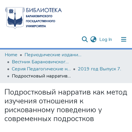
(current)
Log In
Communities & Collections
Home
Периодические издания БарГУ
Вестник Барановичского государственного университета
All of DSpace
Серия Педагогические науки. Психологические науки. Филологические науки (литературоведение)
2019 год Выпуск 7.
Подростковый нарратив как метод изучения отношения к рискованному поведению у современных подростков
Statistics
Подростковый нарратив как метод
изучения отношения к
рискованному поведению у
современных подростков