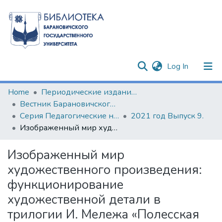
(current)
Log In
Communities & Collections
Home
Периодические издания БарГУ
Вестник Барановичского государственного университета
All of DSpace
Серия Педагогические науки. Психологические науки. Филологические науки (литературоведение)
2021 год Выпуск 9.
Изображенный мир художественного произведения: функционирование художественной детали в трилогии И. Мележа «Полесская хроника»
Statistics
Изображенный мир
художественного произведения:
функционирование
художественной детали в
трилогии И. Мележа «Полесская