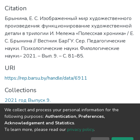
Citation
Брынина, Е. С. Изображенный мир художественного
произведения: функционирование художественной
детали в трилогии И. Мележа «Полесская хроника» / Е.
С. Брынина // Вестник БарГУ. Сер. Педагогические
науки. Психологические науки. Филологические
науки.– 2021. – Вып. 9. – С. 81–85.
URI
https://rep.barsu.by/handle/data/6911
Collections
2021 год Выпуск 9.
We collect and process your personal information for the
Full item page
following purposes:
Authentication, Preferences,
Acknowledgement and Statistics
.
To learn more, please read our
privacy policy
.
DSpace software
copyright © 2002-2026
LYRASIS