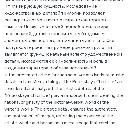
и типизирующую сущность. Исследование
художественных деталей трилогии позволяет
расширить возможности раскрытия авторского
замысла. Являясь значимой подробностью мира
персонажей, деталь становится необходимым
элементом для верного понимания чувств, а также
поступков героев. На примере романов трилогии
выявляется функциональный аспект художественной
детали, исследуются ее символичность и роль в
создании характера и образа персонажей.
In the presented article functioning of various kinds of artistic
details in Ivan Melezh trilogy “The Polesskaya Chronicle” are
considered and analyzed. The artistic details of the
“Polesskaya Chronicle” play an important role in creating the
national originality of the pictorial-verbal world of the
writer’s works. The artistic detail ensures the authenticity
and motivation of images, reflecting the essence of the
artistic whole and becoming a micro-image that combines