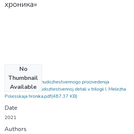
хроника»
No
Files
Thumbnail
Izobrazhennyj mir hudozhestvennogo proizvedenija
Available
funkcionirovanie hudozhestvennoj detali v trilogii I. Melezha
Polesskaja hronika.pdf
(487.37 KB)
Date
2021
Authors