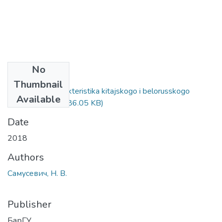
No
Files
Thumbnail
Sravnitelnaja harakteristika kitajskogo i belorusskogo
Available
mentaliteta.pdf
(186.05 KB)
Date
2018
Authors
Самусевич, Н. В.
Publisher
БарГУ