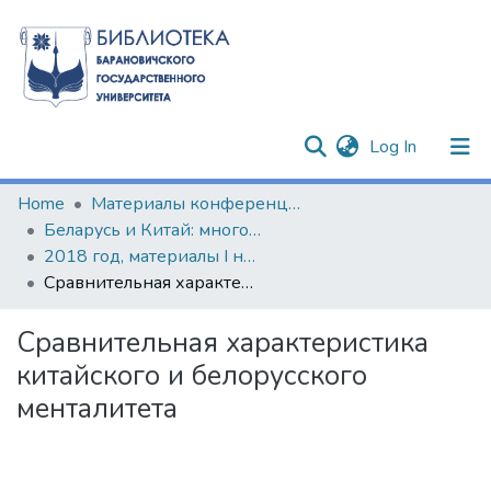
(current)
Log In
Communities & Collections
Home
Материалы конференций и семинаров
Беларусь и Китай: многовекторность сотрудничества
All of DSpace
2018 год, материалы I научно-практического круглого стола по изучению китайского языка и культуры
Сравнительная характеристика китайского и белорусского менталитета
Statistics
Сравнительная характеристика
китайского и белорусского
менталитета