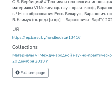
С. Б. Вербицкий // Техника и технологии: инновации
материалы VI Междунар. науч.-практ. конф., Барано
г. / М-во образования Респ. Беларусь, Баранович. гос. 
В. Климук (гл. ред.) [и др.]. – Барановичи : БарГУ, 20
URI
https://rep.barsu.by/handle/data/13416
Collections
Материалы VI Международной научно-практическ
20 декабря 2019 г.
Full item page