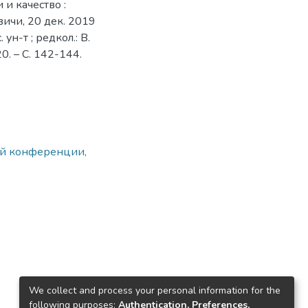
 и качество :
вичи, 20 дек. 2019
ун-т ; редкол.: В.
20. – C. 142-144.
ой конференции,
We collect and process your personal information for the
following purposes:
Authentication, Preferences,