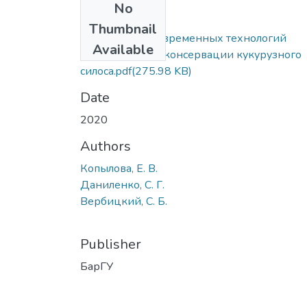
No
Files
Thumbnail
Применение современных технологий
Available
адаптивной биоконсервации кукурузного
силоса.pdf
(275.98 KB)
Date
2020
Authors
Копылова, Е. В.
Даниленко, С. Г.
Вербицкий, С. Б.
Publisher
БарГУ