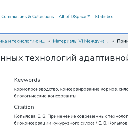
Communities & Collections
All of DSpace
Statistics
Техника и технологии: инновации и качество
Материалы VI Международной научно-практической конференции, 20 декабря 2019 г.
нных технологий адаптивно
Keywords
кормопроизводство
,
консервирование кормов
,
сил
биологические консерванты
Citation
Копылова, Е. В. Применение современных техноло
биоконсервации кукурузного силоса / Е. В. Копылова