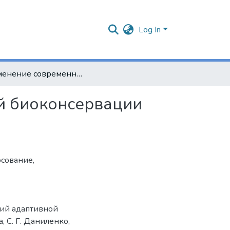
Log In
Применение современных технологий адаптивной биоконсервации кукурузного силоса
й биоконсервации
осование
,
гий адаптивной
, С. Г. Даниленко,