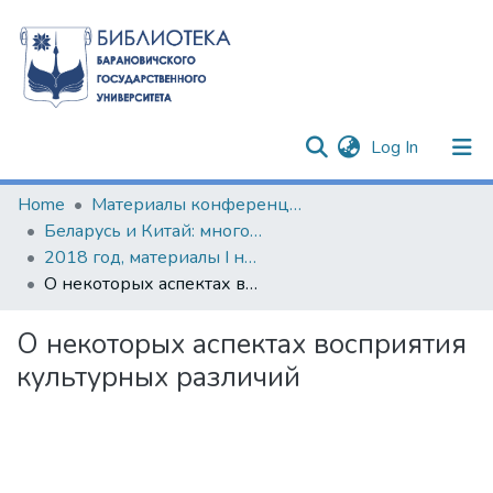
(current)
Log In
Communities & Collections
Home
Материалы конференций и семинаров
Беларусь и Китай: многовекторность сотрудничества
All of DSpace
2018 год, материалы I научно-практического круглого стола по изучению китайского языка и культуры
О некоторых аспектах восприятия культурных различий
Statistics
О некоторых аспектах восприятия
культурных различий