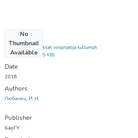
No
Files
Thumbnail
O nekotoryh aspektah vosprijatija kulturnyh
Available
razlichij.pdf
(273.75 KB)
Date
2018
Authors
Любанец, И. И.
Publisher
БарГУ