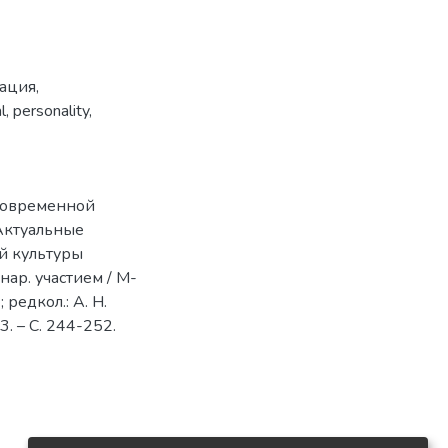
ация
,
l
,
personality
,
 современной
 Актуальные
й культуры
нар. участием / М-
 редкол.: А. Н.
3. – С. 244-252.