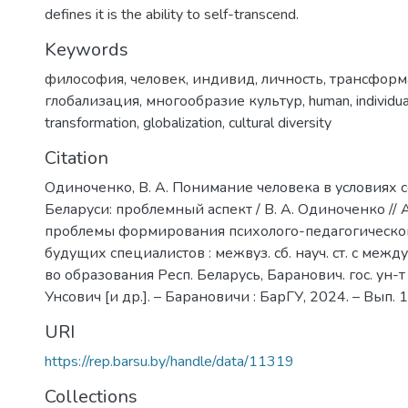
defines it is the ability to self-transcend.
Keywords
философия
,
человек
,
индивид
,
личность
,
трансформ
глобализация
,
многообразие культур
,
human
,
individua
transformation
,
globalization
,
cultural diversity
Citation
Одиноченко, В. А. Понимание человека в условиях
Беларуси: проблемный аспект / В. А. Одиноченко //
проблемы формирования психолого-педагогическо
будущих специалистов : межвуз. сб. науч. ст. с между
во образования Респ. Беларусь, Баранович. гос. ун-т ;
Унсович [и др.]. – Барановичи : БарГУ, 2024. – Вып. 1
URI
https://rep.barsu.by/handle/data/11319
Collections