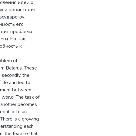
доления идеи о
руси происходит
осударству.
имость его
одит проблема
сти. На наш
собность к
oblem of
ern Belarus. These
d secondly, the
 life and led to
chement between
e world. The task of
er another becomes
republic to an
 There is a growing
derstanding each
n, the feature that