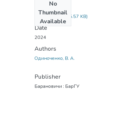
No
Files
Thumbnail
244-252.pdf
(265.57 KB)
Available
Date
2024
Authors
Одиноченко, В. А.
Publisher
Барановичи : БарГУ