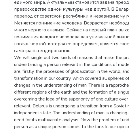
единого мира. Актуальным становится задача прео
превосходстве одной культуры над другой. В Бела
переход от советской республики к независимому г
Меняется понимание человека. Возрастает необход
многомерного анализа. Сейчас на первый план вых
понимания каждого человека как уникальной лично
взгляд, чертой, которая ее определяет, является спо
самотрансцендированию.
We will single out two kinds of reasons that make the pr
understanding a person relevant in the conditions of mod
are, firstly, the processes of globalization in the world, an
transformation in our country, which covered all spheres of
changes in the understanding of man. There is a rappro
different regions of the earth and the formation of a singl
overcoming the idea of the superiority of one culture ov
relevant. Belarus is undergoing a transition from a Soviet 
independent state. The understanding of man is changing.
need for its multivariate analysis. Now the problem of un
person as a unique person comes to the fore. In our opinio