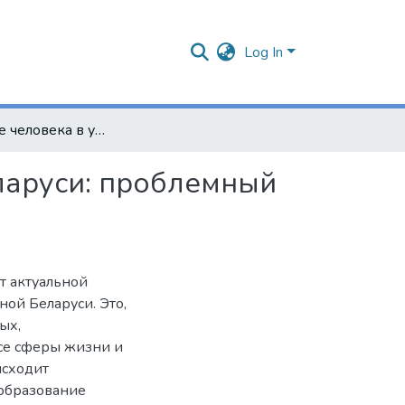
Log In
Понимание человека в условиях современной Беларуси: проблемный аспект
ларуси: проблемный
т актуальной
ой Беларуси. Это,
ых,
все сферы жизни и
исходит
образование