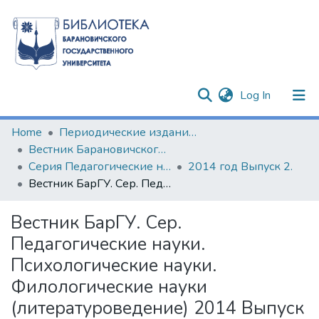
(current)
Log In
Communities & Collections
Home
Периодические издания БарГУ
Вестник Барановичского государственного университета
All of DSpace
Серия Педагогические науки. Психологические науки. Филологические науки (литературоведение)
2014 год Выпуск 2.
Вестник БарГУ. Сер. Педагогические науки. Психологические науки. Филологические науки (литературоведение) 2014 Выпуск 2.
Statistics
Вестник БарГУ. Сер.
Педагогические науки.
Психологические науки.
Филологические науки
(литературоведение) 2014 Выпуск