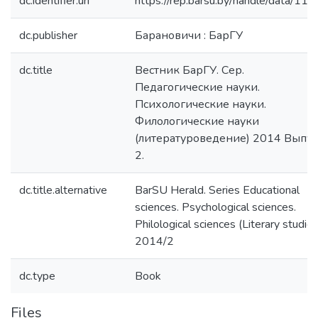
dc.identifier.uri
https://rep.barsu.by/handle/data/11
dc.publisher
Барановичи : БарГУ
dc.title
Вестник БарГУ. Сер.
Педагогические науки.
Психологические науки.
Филологические науки
(литературоведение) 2014 Выпус
2.
dc.title.alternative
BarSU Herald. Series Educational
sciences. Psychological sciences.
Philological sciences (Literary studies
2014/2
dc.type
Book
Files