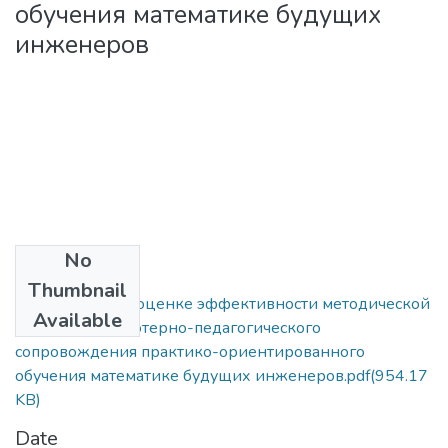
обучения математике будущих
инженеров
No
Files
Thumbnail
О специфике и оценке эффективности методической
Available
системы компьютерно-педагогического
сопровождения практико-ориентированного
обучения математике будущих инженеров.pdf
(954.17
KB)
Date