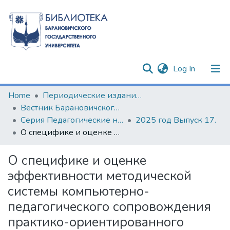
(current)
Log In
Communities & Collections
Home
Периодические издания БарГУ
Вестник Барановичского государственного университета
All of DSpace
Серия Педагогические науки. Психологические науки. Филологические науки (литературоведение)
2025 год Выпуск 17.
О специфике и оценке эффективности методической системы компьютерно-педагогического сопровождения практико-ориентированного обучения математике будущих инженеров
Statistics
О специфике и оценке
эффективности методической
системы компьютерно-
педагогического сопровождения
практико-ориентированного