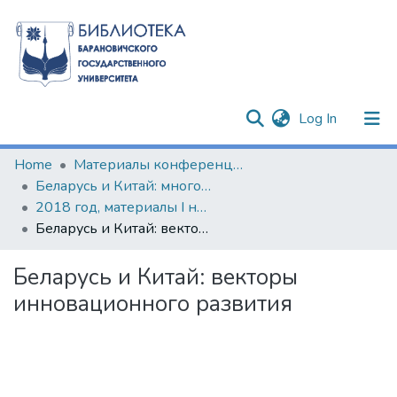
(current)
Log In
Communities & Collections
Home
Материалы конференций и семинаров
Беларусь и Китай: многовекторность сотрудничества
All of DSpace
2018 год, материалы I научно-практического круглого стола по изучению китайского языка и культуры
Беларусь и Китай: векторы инновационного развития
Statistics
Беларусь и Китай: векторы
инновационного развития