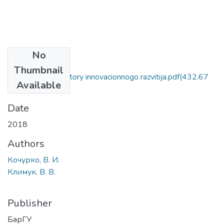
No
Files
Thumbnail
Belarus i Kitaj vektory innovacionnogo razvitija.pdf
(432.67
Available
KB)
Date
2018
Authors
Кочурко, В. И.
Климук, В. В.
Publisher
БарГУ