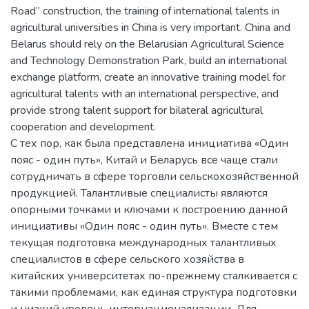
Road” construction, the training of international talents in
agricultural universities in China is very important. China and
Belarus should rely on the Belarusian Agricultural Science
and Technology Demonstration Park, build an international
exchange platform, create an innovative training model for
agricultural talents with an international perspective, and
provide strong talent support for bilateral agricultural
cooperation and development.
С тех пор, как была представлена инициатива «Один
пояс - один путь», Китай и Беларусь все чаще стали
сотрудничать в сфере торговли сельскохозяйственной
продукцией. Талантливые специалисты являются
опорными точками и ключами к построению данной
инициативы «Один пояс - один путь». Вместе с тем
текущая подготовка международных талантливых
специалистов в сфере сельского хозяйства в
китайских университетах по-прежнему сталкивается с
такими проблемами, как единая структура подготовки
и низкий уровень интернационализации. Для