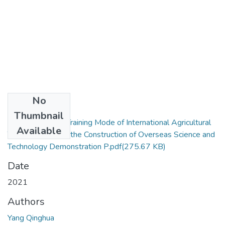
No
Files
Thumbnail
Research on the Training Mode of International Agricultural
Available
Talents Based on the Construction of Overseas Science and
Technology Demonstration P.pdf
(275.67 KB)
Date
2021
Authors
Yang Qinghua