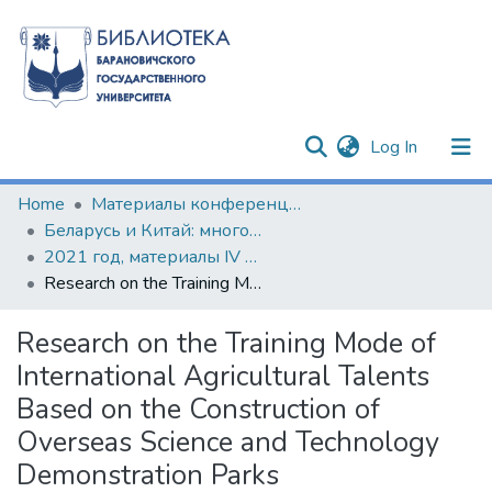
(current)
Log In
Communities & Collections
Home
Материалы конференций и семинаров
Беларусь и Китай: многовекторность сотрудничества
All of DSpace
2021 год, материалы IV научно-практического круглого стола
Research on the Training Mode of International Agricultural Talents Based on the Construction of Overseas Science and Technology Demonstration Parks
Statistics
Research on the Training Mode of
International Agricultural Talents
Based on the Construction of
Overseas Science and Technology
Demonstration Parks