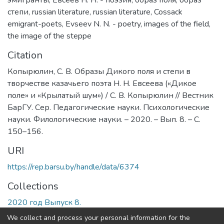
степи
,
russian literature
,
russian literature
,
Cossack
emigrant-poets
,
Evseev N. N. - poetry
,
images of the field
,
the image of the steppe
Citation
Копырюлин, С. В. Образы Дикого поля и степи в
творчестве казачьего поэта Н. Н. Евсеева («Дикое
поле» и «Крылатый шум») / С. В. Копырюлин // Вестник
БарГУ. Сер. Педагогические науки. Психологические
науки. Филологические науки. – 2020. – Вып. 8. – С.
150–156.
URI
https://rep.barsu.by/handle/data/6374
Collections
2020 год Выпуск 8.
We collect and process your personal information for the