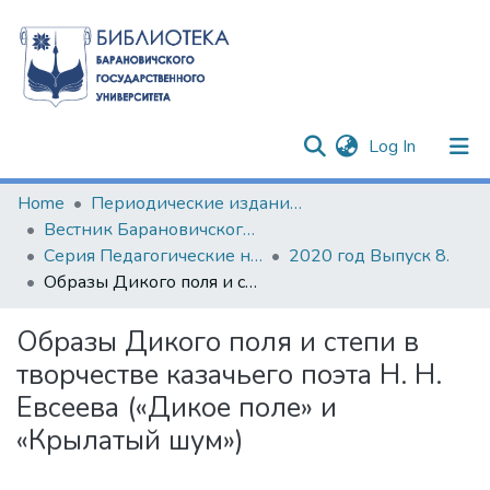
(current)
Log In
Communities & Collections
Home
Периодические издания БарГУ
Вестник Барановичского государственного университета
All of DSpace
Серия Педагогические науки. Психологические науки. Филологические науки (литературоведение)
2020 год Выпуск 8.
Образы Дикого поля и степи в творчестве казачьего поэта Н. Н. Евсеева («Дикое поле» и «Крылатый шум»)
Statistics
Образы Дикого поля и степи в
творчестве казачьего поэта Н. Н.
Евсеева («Дикое поле» и
«Крылатый шум»)