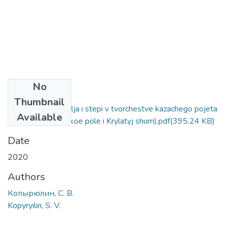
No
Files
Thumbnail
Obrazy Dikogo polja i stepi v tvorchestve kazachego pojeta
Available
N. N. Evseeva (Dikoe pole i Krylatyj shum).pdf
(395.24 KB)
Date
2020
Authors
Копырюлин, С. В.
Kopyryilin, S. V.