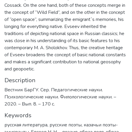
Cossack. On the one hand, both of these concepts merge in
the concept of “Wild Field”, and on the other in the concept
of “open space”, summarizing the emigrant`s memories, his
longing for everything native. Evseev inherited the
traditions of depicting national space in Russian classics; he
was close in his understanding of its basic features to his
contemporary M. A. Sholokhov. Thus, the creative heritage
of Evseev broadens the concept of basic national constants
and makes a significant contribution to national geosophy
and geopoetic.
Description
Вестник БарГУ. Сер. Педагогические науки.
Психологические науки. Филологические науки. –
2020. – Вып. 8. – 170 с.
Keywords
русская литература
,
русские поэты
,
казачьи поэты-
эмигранты
,
Евсеев Н. Н. - поэзия
,
образ поля
,
образ