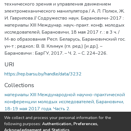
технического зрения и управления движением
электромеханического манипулятора / А. Л. Полюх, Ж.
И. Гаврилова // Содружество наук. Барановичи-2017 :
материалы XIII Междунар. науч.-практ. конф. молодых
исследователей, Барановичи, 18 мая 2017 г. : в 3 ч. /
М-во образования Респ. Беларусь, Барановичский гос.
ун-т ; редкол.: В. В. Климук (гл. ред.) [и др.]. –
Барановичи : БарГУ, 2017. – Ч. 2. – С. 224–226.
URI
https://rep.barsu.by/handle/data/3232
Collections
материалы XIIІ Международной научно-практической
конференции молодых исследователей, Барановичи,
18-19 мая 2017 года. Часть 2.
We collect and process your personal information for the
Full item page
following purposes:
Authentication, Preferences,
Acknowledgement and Statistics
.