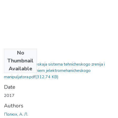
No
Files
Thumbnail
Odnoparametricheskaja sistema tehnicheskogo zrenija i
Available
upravlenija dvizheniem jelektromehanicheskogo
manipuljatora.pdf
(312.74 KB)
Date
2017
Authors
Полюх, А. Л.