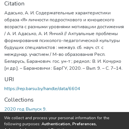
Citation
Адасько, А. И. Содержательные характеристики
образа «Я» личности подросткового и юношеского
возраста с разными уровнями мотивации достижения
/ А. И. Адасько, А. И. Янчий // Актуальные проблемы
формирования психолого-педагогической культуры
будущих специалистов : межвуз. сб. науч. ст. с
междунар. участием / М-во образования Респ.
Беларусь, Баранович. гос. ун-т ; редкол.: В. И. Кочурко
[и др.]. – Барановичи : БарГУ, 2020. – Вып. 9. – С. 7–14.
URI
https://rep.barsu.by/handle/data/6604
Collections
2020 год Выпуск 9.
We collect and process your personal information for the
Full item page
following purposes:
Authentication, Preferences,