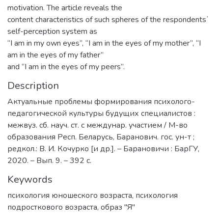
motivation. The article reveals the
content characteristics of such spheres of the respondentsʼ
self-perception system as
“I am in my own eyes”, “I am in the eyes of my mother”, “I
am in the eyes of my father”
and “I am in the eyes of my peers”.
Description
Актуальные проблемы формирования психолого-
педагогической культуры будущих специалистов :
межвуз. сб. науч. ст. с междунар. участием / М-во
образования Респ. Беларусь, Баранович. гос. ун-т ;
редкол.: В. И. Кочурко [и др.]. – Барановичи : БарГУ,
2020. – Вып. 9. – 392 с.
Keywords
психология юношеского возраста
,
психология
подросткового возраста
,
образ "Я"