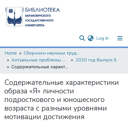
(current)
Log In
Communities & Collections
Home
Сборники научных трудов
Актуальные проблемы формирования психолого-педагогической культуры будущих специалистов
2020 год Выпуск 9.
All of DSpace
Содержательные характеристики образа «Я» личности подросткового и юношеского возраста с разными уровнями мотивации достижения
Statistics
Содержательные характеристики
образа «Я» личности
подросткового и юношеского
возраста с разными уровнями
мотивации достижения