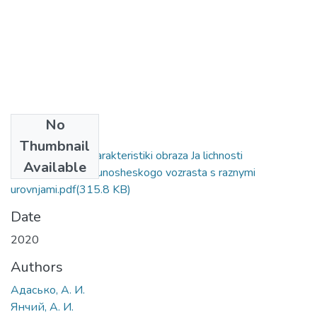
No
Files
Thumbnail
Soderzhatelnye harakteristiki obraza Ja lichnosti
Available
podrostkovogo i junosheskogo vozrasta s raznymi
urovnjami.pdf
(315.8 KB)
Date
2020
Authors
Адасько, А. И.
Янчий, А. И.