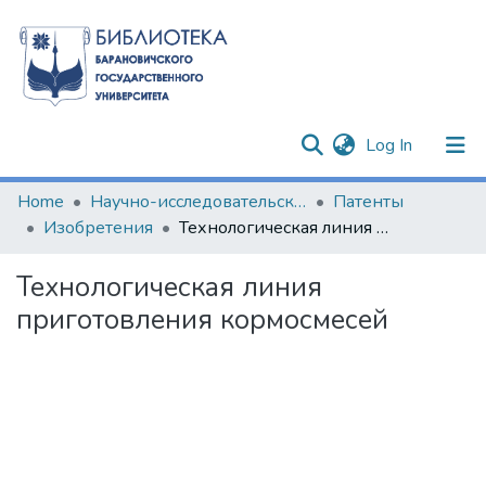
(current)
Log In
Communities & Collections
Home
Научно-исследовательские разработки
Патенты
Изобретения
Технологическая линия приготовления кормосмесей
All of DSpace
Технологическая линия
Statistics
приготовления кормосмесей