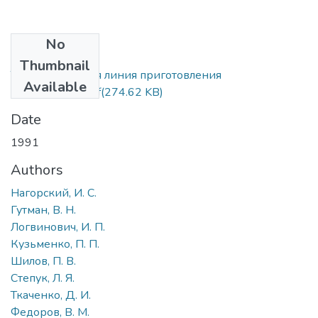
No
Files
Thumbnail
Технологическая линия приготовления
Available
кормосмесей.pdf
(274.62 KB)
Date
1991
Authors
Нагорский, И. С.
Гутман, В. Н.
Логвинович, И. П.
Кузьменко, П. П.
Шилов, П. В.
Степук, Л. Я.
Ткаченко, Д. И.
Федоров, В. М.