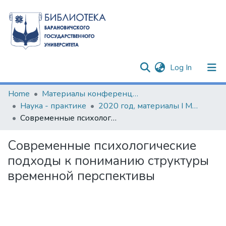
(current)
Log In
Communities & Collections
Home
Материалы конференций и семинаров
Наука - практике
2020 год, материалы I Международной научно-практической конференции
All of DSpace
Современные психологические подходы к пониманию структуры временной перспективы
Statistics
Современные психологические
подходы к пониманию структуры
временной перспективы