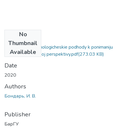
No
Files
Thumbnail
Sovremennye psihologicheskie podhody k ponimaniju
Available
struktury vremennoj perspektivy.pdf
(273.03 KB)
Date
2020
Authors
Бондарь, И. В.
Publisher
БарГУ