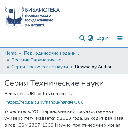
(current)
Log In
Communities & Collections
Home
Периодические издания БарГУ
Вестник Барановичского государственного университета
All of DSpace
Серия Технические науки
Browse by Author
Серия Технические науки
Permanent URI for this community
https://rep.barsu.by/handle/handle/366
Учредитель: УО «Барановичский государственный
университет». Издается с 2013 года. Выходит два раза
в год. ISSN 2307-1339 Научно-практический журнал