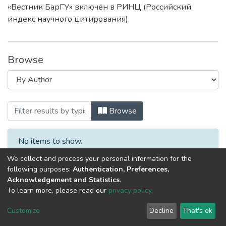
«Вестник БарГУ» включён в РИНЦ (Российский
индекс научного цитирования).
Browse
Browsing Серия Технические науки by 
Browse
No items to show.
We collect and process your personal information for the
following purposes:
Authentication, Preferences,
Acknowledgement and Statistics
.
To learn more, please read our
privacy policy
.
DSpace software
copyright © 2002-2026
LYRASIS
Cookie
Privacy
End User
Send
Customize
Decline
That's ok
settings
policy
Agreement
Feedback