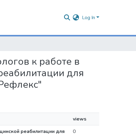
Log In
ологов к работе в
реабилитации для
Рефлекс"
views
ицинской реабилитации для
0