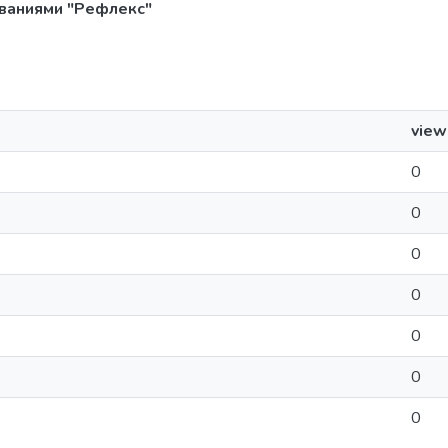
еваниями "Рефлекс"
view
0
0
0
0
0
0
0