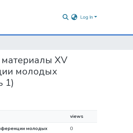
Log In
 : материалы XV
ции молодых
 1)
views
онференции молодых
0