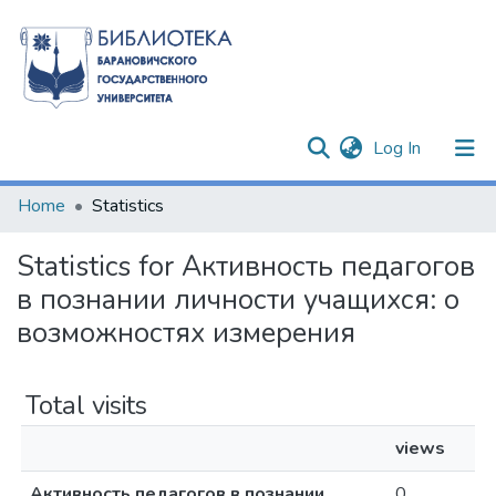
(current)
Log In
Communities & Collections
Home
Statistics
All of DSpace
Statistics for Активность педагогов
в познании личности учащихся: о
возможностях измерения
Total visits
views
Активность педагогов в познании
0