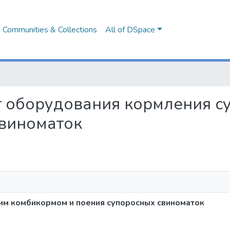
Communities & Collections
All of DSpace
ект оборудования кормления 
свиноматок
им комбикормом и поения супоросных свиноматок