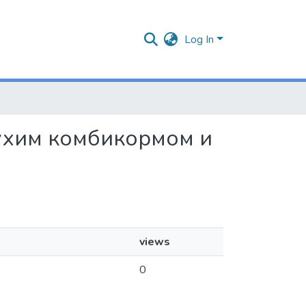
Log In
сухим комбикормом и
views
0