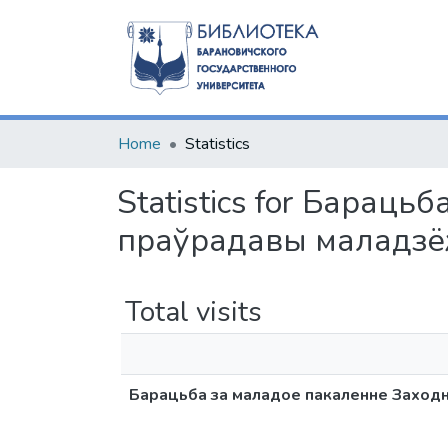
Home
Statistics
Statistics for Бараць
праўрадавы маладзёж
Total visits
Барацьба за маладое пакаленне Заходн