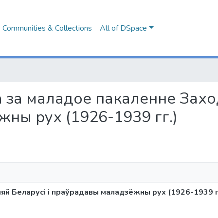
Communities & Collections
All of DSpace
ба за маладое пакаленне Захо
ны рух (1926-1939 гг.)
яй Беларусі і праўрадавы маладзёжны рух (1926-1939 г