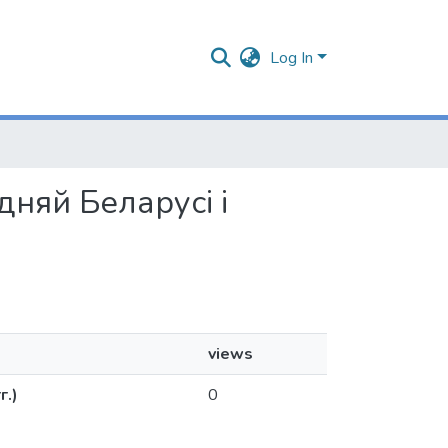
Log In
дняй Беларусі і
views
г.)
0