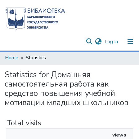
(current)
Log In
Communities & Collections
Home
Statistics
All of DSpace
Statistics for Домашняя
самостоятельная работа как
средство повышения учебной
мотивации младших школьников
Total visits
views