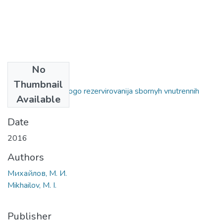
No
Files
Thumbnail
Analiz nagruzochnogo rezervirovanija sbornyh vnutrennih
Available
frez.pdf
(1.44 MB)
Date
2016
Authors
Михайлов, М. И.
Mikhailov, M. I.
Publisher