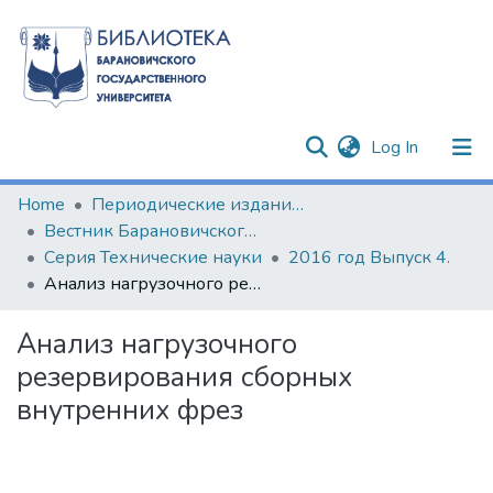
(current)
Log In
Communities & Collections
Home
Периодические издания БарГУ
Вестник Барановичского государственного университета
All of DSpace
Серия Технические науки
2016 год Выпуск 4.
Анализ нагрузочного резервирования сборных внутренних фрез
Statistics
Анализ нагрузочного
резервирования сборных
внутренних фрез