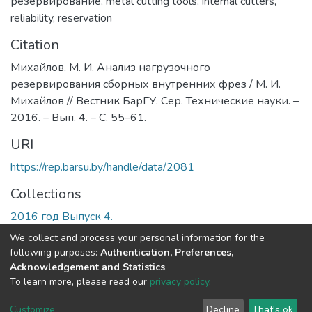
резервирование
,
metal cutting tools
,
internal cutters
,
reliability
,
reservation
Citation
Михайлов, М. И. Анализ нагрузочного
резервирования сборных внутренних фрез / М. И.
Михайлов // Вестник БарГУ. Сер. Технические науки. –
2016. – Вып. 4. – С. 55–61.
URI
https://rep.barsu.by/handle/data/2081
Collections
2016 год Выпуск 4.
We collect and process your personal information for the
Full item page
following purposes:
Authentication, Preferences,
Acknowledgement and Statistics
.
To learn more, please read our
privacy policy
.
DSpace software
copyright © 2002-2026
LYRASIS
Cookie
Privacy
End User
Send
Customize
Decline
That's ok