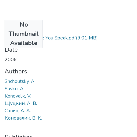
No
Files
Thumbnail
Hear Twice Before You Speak.pdf
(9.01 MB)
Available
Date
2006
Authors
Shchoutsky, A.
Savko, A.
Konovalik, V.
Щуцкий, А. В.
Савко, А. А.
Коновалик, В. К.