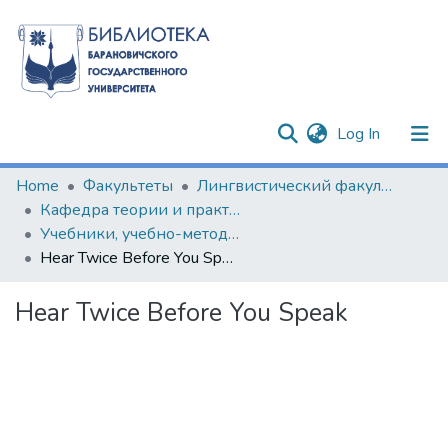
(current)
Log In
Communities & Collections
Home
Факультеты
Лингвистический факультет
Кафедра теории и практики германских языков
All of DSpace
Учебники, учебно-методические пособия, курсы лекций и др.
Hear Twice Before You Speak
Statistics
Hear Twice Before You Speak