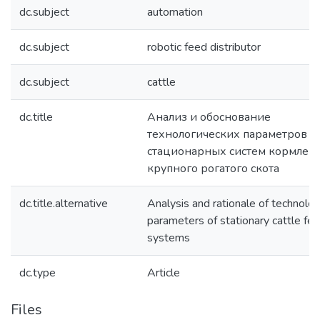
dc.subject
automation
dc.subject
robotic feed distributor
dc.subject
cattle
dc.title
Анализ и обоснование
технологических параметров
стационарных систем кормлен
крупного рогатого скота
dc.title.alternative
Analysis and rationale of technolog
parameters of stationary cattle fe
systems
dc.type
Article
Files