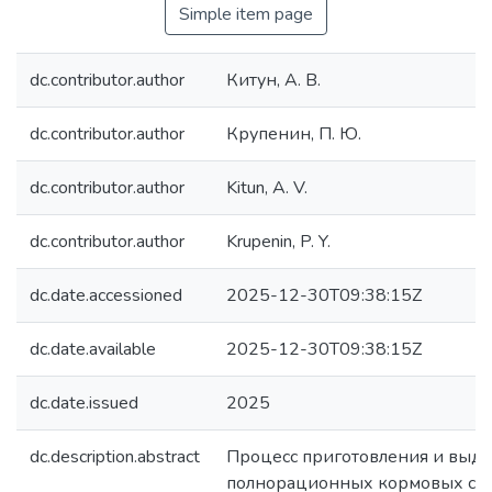
Simple item page
dc.contributor.author
Китун, А. В.
dc.contributor.author
Крупенин, П. Ю.
dc.contributor.author
Kitun, А. V.
dc.contributor.author
Krupenin, P. Y.
dc.date.accessioned
2025-12-30T09:38:15Z
dc.date.available
2025-12-30T09:38:15Z
dc.date.issued
2025
dc.description.abstract
Процесс приготовления и выда
полнорационных кормовых см