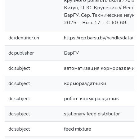
крупного рогатого скота / А. В.
Китун, П. Ю. Крупенин // Вестн
БарГУ. Сер. Технические науки.
2025. – Вып. 17. – С. 60-68.
dc.identifier.uri
https://rep.barsu.by/handle/data/
dc.publisher
БарГУ
dc.subject
автоматизация кормораздачи
dc.subject
кормораздатчики
dc.subject
робот-кормораздатчик
dc.subject
stationary feed distributor
dc.subject
feed mixture