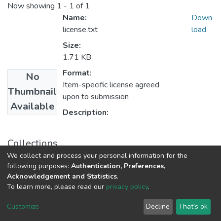
Now showing
1 - 1 of 1
Name:
Down
license.txt
load
Size:
1.71 KB
Format:
No
Item-specific license agreed
Thumbnail
upon to submission
Available
Description:
Collections
We collect and process your personal information for the
2025 год Выпуск 17.
following purposes:
Authentication, Preferences,
Acknowledgement and Statistics
.
To learn more, please read our
privacy policy
.
DSpace software
copyright © 2002-2026
LYRASIS
Cookie
Privacy
End User
Send
Customize
Decline
That's ok
settings
policy
Agreement
Feedback