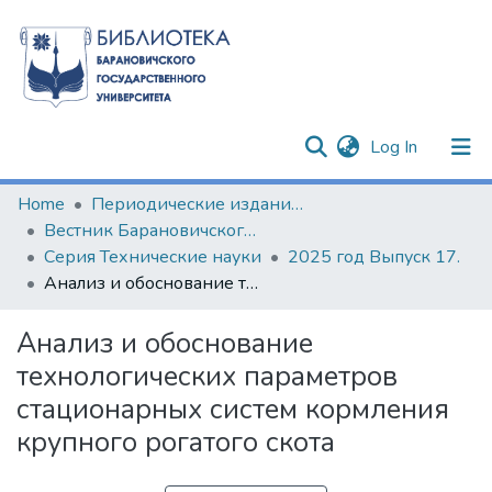
(current)
Log In
Communities & Collections
Home
Периодические издания БарГУ
Вестник Барановичского государственного университета
All of DSpace
Серия Технические науки
2025 год Выпуск 17.
Анализ и обоснование технологических параметров стационарных систем кормления крупного рогатого скота
Statistics
Анализ и обоснование
технологических параметров
стационарных систем кормления
крупного рогатого скота