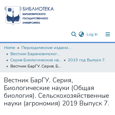
(current)
Log In
Communities & Collections
Home
Периодические издания БарГУ
Вестник Барановичского государственного университета
All of DSpace
Серия Биологические науки (общая биология). Сельскохозяйственные науки (агрономия)
2019 год Выпуск 7.
Вестник БарГУ. Серия, Биологические науки (Общая биология). Сельскохозяйственные науки (агрономия) 2019 Выпуск 7.
Statistics
Вестник БарГУ. Серия,
Биологические науки (Общая
биология). Сельскохозяйственные
науки (агрономия) 2019 Выпуск 7.