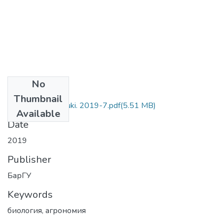
No
Files
Thumbnail
Biologicheskie nauki. 2019-7.pdf
(5.51 MB)
Available
Date
2019
Publisher
БарГУ
Keywords
биология
,
агрономия